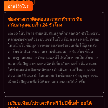
กลับหน้าหลัก
อ่านรีวิวโปร
ช่องทางการติดต่อและเวลาทำการ ทีม
สนับสนุนตอบเร็ว 24 ชั่วโมง
abr55 ให้บริการฝ่ายสนับสนุนลูกค้าตลอด 24 ชั่วโมงผ่าน
หลายช่องทางทั้งระบบแชทในเว็บ อีเมล และฟอร์มติดต่อ
ในหน้าเว็บ ข้อมูลการติดต่อแสดงชัดเจนเพื่อให้ผู้เล่นส่ง
คำร้องได้ทันที ทีมงานเรามีขั้นตอนการรับเรื่องที่เป็น
มาตรฐานและการติดตามผลที่โปร่งใส หากเป็นเรื่องการ
ถอนหรือปัญหาทางเทคนิคที่เกี่ยวกับทางเข้า ทีมงานจะ
ให้คำแนะนำเชิงเทคนิคและดำเนินการแก้ไขอย่างเร่ง
ด่วน abr55 แนะนำให้แนบสกรีนช็อตและข้อมูลธุรกรรม
เมื่อแจ้งปัญหาเพื่อให้ทีมงานตรวจสอบได้เร็วขึ้น
เปรียบเทียบโปร เครดิตฟรี ไม่มีขั้นต่ำ ออโต้