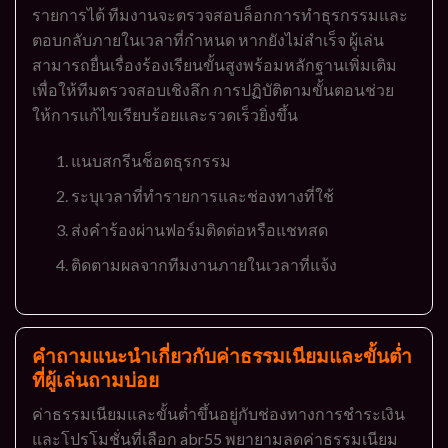
รายการได้ ทีมงานจะตรวจสอบล็อกการทำธุรกรรมและ
ตอบกลับภายในเวลาที่กำหนด หากยังไม่สำเร็จ ผู้เล่น
สามารถยื่นเรื่องร้องเรียนขั้นสูงพร้อมหลักฐานเพิ่มเติม
เพื่อให้ทีมตรวจสอบเชิงลึก การปฏิบัติตามขั้นตอนช่วย
ให้การแก้ไขเรียบร้อยและรวดเร็วยิ่งขึ้น
แนบสกรีนช็อตธุรกรรม
ระบุเวลาที่ทำรายการและช่องทางที่ใช้
ส่งคำร้องผ่านฟอร์มติดต่อหรือแชทสด
ติดตามผลจากทีมงานภายในเวลาที่แจ้ง
คำถามแนะนำเกี่ยวกับค่าธรรมเนียมและขั้นต่ำ
ที่ผู้เล่นถามบ่อย
ค่าธรรมเนียมและขั้นต่ำขึ้นอยู่กับช่องทางการชำระเงิน
และโปรโมชั่นที่เลือก abr55 พยายามลดค่าธรรมเนียม