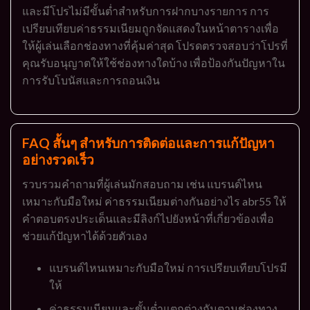
และมีโปรไม่มีขั้นต่ำสำหรับการฝากบางรายการ การ
เปรียบเทียบค่าธรรมเนียมถูกจัดแสดงในหน้าตารางเพื่อ
ให้ผู้เล่นเลือกช่องทางที่คุ้มค่าสุด โปรดตรวจสอบว่าโปรที่
คุณรับอนุญาตให้ใช้ช่องทางใดบ้าง เพื่อป้องกันปัญหาใน
การรับโบนัสและการถอนเงิน
FAQ สั้นๆ สำหรับการติดต่อและการแก้ปัญหา
อย่างรวดเร็ว
รวบรวมคำถามที่ผู้เล่นมักสอบถาม เช่น แบรนด์ไหน
เหมาะกับมือใหม่ ค่าธรรมเนียมต่างกันอย่างไร abr55 ให้
คำตอบตรงประเด็นและมีลิงก์ไปยังหน้าที่เกี่ยวข้องเพื่อ
ช่วยแก้ปัญหาได้ด้วยตัวเอง
แบรนด์ไหนเหมาะกับมือใหม่ การเปรียบเทียบโปรมี
ให้
ค่าธรรมเนียมและขั้นต่ำแตกต่างกันตามช่องทาง